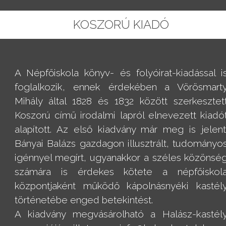
KOSZORÚ KIADÓ
A Népfőiskola könyv- és folyóirat-kiadással i
foglalkozik, ennek érdekében a Vörösmart
Mihály által 1828 és 1832 között szerkesztet
Koszorú című irodalmi lapról elnevezett kiadó
alapított. Az első kiadvány már meg is jelent
Bányai Balázs gazdagon illusztrált, tudományo
igénnyel megírt, ugyanakkor a széles közönsé
számára is érdekes kötete a népfőiskol
központjaként működő kápolnásnyéki kastél
történetébe enged betekintést.
A kiadvány megvásárolható a Halász-kastél