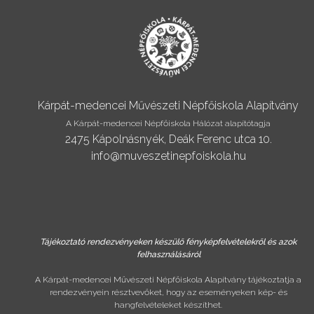
Kárpát-medencei Művészeti Népfőiskola Alapítvány
A Kárpát-medencei Népfőiskola Hálózat alapítótagja
2475 Kápolnásnyék, Deák Ferenc utca 10.
info@muveszetinepfoiskola.hu
Tájékoztató rendezvényeken készülő fényképfelvételekről és azok
felhasználásáról
A Kárpát-medencei Művészeti Népfőiskola Alapítvány tájékoztatja a
rendezvényein résztvevőket, hogy az eseményeken kép- és
hangfelvételeket készíthet.