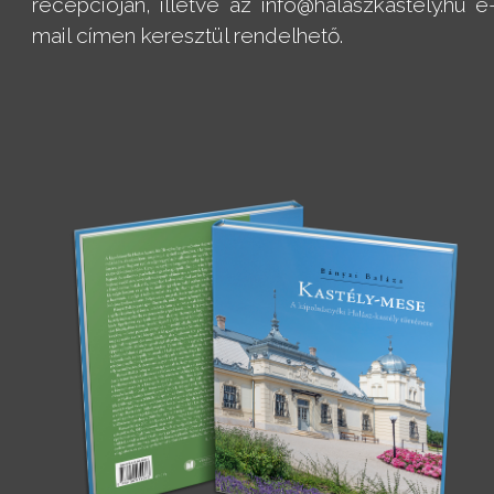
recepcióján, illetve az info@halaszkastely.hu e
mail címen keresztül rendelhető.