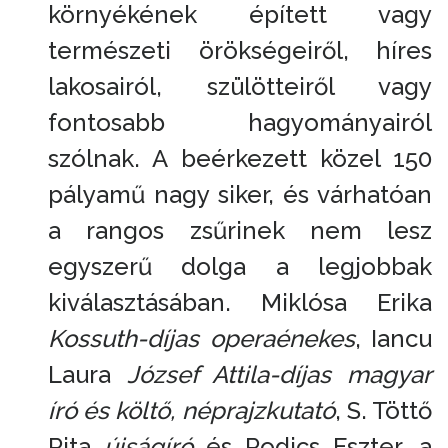
környékének épített vagy
természeti örökségeiről, híres
lakosairól, szülötteiről vagy
fontosabb hagyományairól
szólnak. A beérkezett közel 150
pályamű nagy siker, és várhatóan
a rangos zsűrinek nem lesz
egyszerű dolga a legjobbak
kiválasztásában. Miklósa Erika
Kossuth-díjas operaénekes
, Iancu
Laura
József Attila-díjas magyar
író és költő, néprajzkutató
, S. Töttő
Rita
újságíró
és Rodics Eszter, a