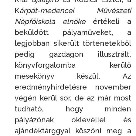
K
árpát-medencei Művészeti
Népfőiskola elnöke
értékeli a
beküldött pályaműveket, a
legjobban sikerült történetekből
pedig gazdagon illusztrált,
könyvforgalomba kerülő
mesekönyv készül. Az
eredményhirdetésre november
végén kerül sor, de az már most
tudható, hogy minden
pályázónak oklevéllel és
ajándéktárggyal köszöni meg a