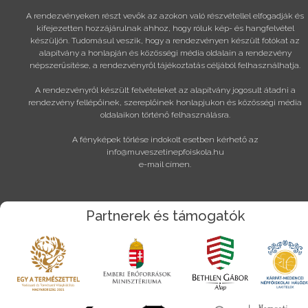
A rendezvényeken részt vevők az azokon való részvétellel elfogadják és
kifejezetten hozzájárulnak ahhoz, hogy róluk kép- és hangfelvétel
készüljön. Tudomásul veszik, hogy a rendezvényen készült fotókat az
alapítvány a honlapján és közösségi média oldalain a rendezvény
népszerűsítése, a rendezvényről tájékoztatás céljából felhasználhatja.
A rendezvényről készült felvételeket az alapítvány jogosult átadni a
rendezvény fellépőinek, szereplőinek honlapjukon és közösségi média
oldalaikon történő felhasználásra.
A fényképek törlése indokolt esetben kérhető az
info@muveszetinepfoiskola.hu
e-mail címen.
Partnerek és támogatók