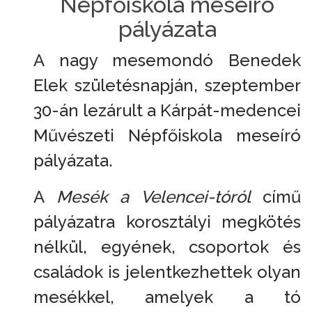
Népfőiskola meseíró
pályázata
A nagy mesemondó Benedek
Elek születésnapján, szeptember
30-án lezárult a Kárpát-medencei
Művészeti Népfőiskola meseíró
pályázata.
A
Mesék a Velencei-tóról
című
pályázatra korosztályi megkötés
nélkül, egyének, csoportok és
családok is jelentkezhettek olyan
mesékkel, amelyek a tó