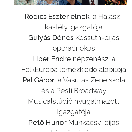
Rodics Eszter elnök
, a Halász-
kastély igazgatója
Gulyás Dénes
Kossuth-díjas
operaénekes
Liber Endre
népzenész, a
FolkEurópa lemezkiadó alapítója
Pál Gábor
, a Vasutas Zeneiskola
és a Pesti Broadway
Musicalstúdió nyugalmazott
igazgatója
Pető Hunor
Munkácsy-díjas