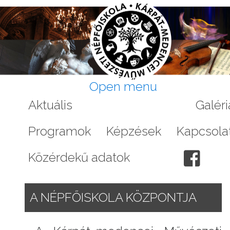
Open menu
Aktuális
A Népfőiskoláról
Galéri
Programok
Képzések
Kapcsola
Közérdekű adatok
A NÉPFŐISKOLA KÖZPONTJA