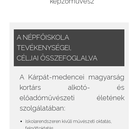
képzőművész
A NÉPFŐISKOLA
TEVÉKENYSÉGEI,
CÉLJAI ÖSSZEFOGLALVA
A Kárpát-medencei magyarság
kortárs alkotó- és
előadóművészeti életének
szolgálatában:
iskolarendszeren kívüli művészeti oktatás,
felnőttoktatás,