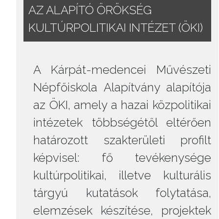
AZ ALAPÍTÓ ÖRÖKSÉG
KULTÚRPOLITIKAI INTÉZET (ÖKI)
A Kárpát-medencei Művészeti
Népfőiskola Alapítvány alapítója
az ÖKI, amely a hazai közpolitikai
intézetek többségétől eltérően
határozott szakterületi profilt
képvisel: fő tevékenysége
kultúrpolitikai, illetve kulturális
tárgyú kutatások folytatása,
elemzések készítése, projektek