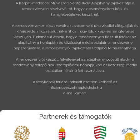
A Kárpát-medencei Művészeti Népfőiskola Alapítvány tájékoztatja a
rendezvényein résztvevőket, hogy az eseményeken kép- és
hangfelvételeket készíthet.
A rendezvényeken részt vevők az azokon való részvétellel elfogadják és
kifejezetten hozzájárulnak ahhoz, hogy róluk kép- és hangfelvétel
készüljön. Tudomásul veszik, hogy a rendezvényen készült fotókat az
alapítvány a honlapján és közösségi média oldalain a rendezvény
népszerűsítése, a rendezvényről tájékoztatás céljából felhasználhatja.
A rendezvényről készült felvételeket az alapítvány jogosult átadni a
rendezvény fellépőinek, szereplőinek honlapjukon és közösségi média
oldalaikon történő felhasználásra.
A fényképek törlése indokolt esetben kérhető az
info@muveszetinepfoiskola.hu
e-mail címen.
Partnerek és támogatók