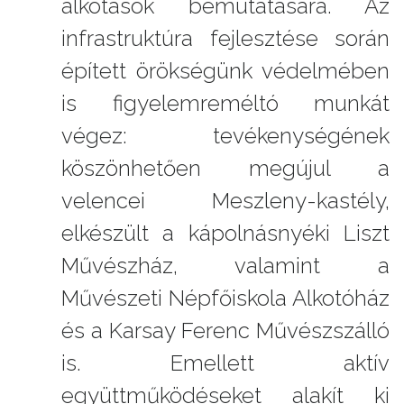
alkotások bemutatására. Az
infrastruktúra fejlesztése során
épített örökségünk védelmében
is figyelemreméltó munkát
végez: tevékenységének
köszönhetően megújul a
velencei Meszleny-kastély,
elkészült a kápolnásnyéki Liszt
Művészház, valamint a
Művészeti Népfőiskola Alkotóház
és a Karsay Ferenc Művészszálló
is. Emellett aktív
együttműködéseket alakít ki