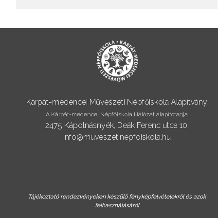
Kárpát-medencei Művészeti Népfőiskola Alapítvány
A Kárpát-medencei Népfőiskola Hálózat alapítótagja
2475 Kápolnásnyék, Deák Ferenc utca 10.
info@muveszetinepfoiskola.hu
Tájékoztató rendezvényeken készülő fényképfelvételekről és azok
felhasználásáról