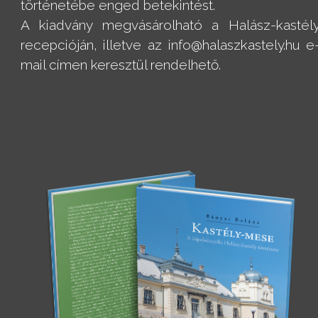
történetébe enged betekintést.
A kiadvány megvásárolható a Halász-kastél
recepcióján, illetve az info@halaszkastely.hu e
mail címen keresztül rendelhető.