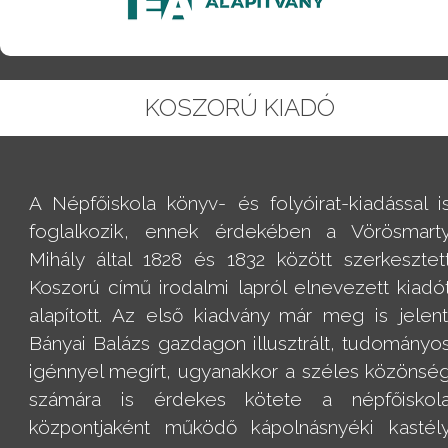
KOSZORÚ KIADÓ
A Népfőiskola könyv- és folyóirat-kiadással i
foglalkozik, ennek érdekében a Vörösmart
Mihály által 1828 és 1832 között szerkesztet
Koszorú című irodalmi lapról elnevezett kiadó
alapított. Az első kiadvány már meg is jelent
Bányai Balázs gazdagon illusztrált, tudományo
igénnyel megírt, ugyanakkor a széles közönsé
számára is érdekes kötete a népfőiskol
központjaként működő kápolnásnyéki kastél