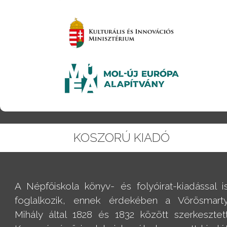
KOSZORÚ KIADÓ
A Népfőiskola könyv- és folyóirat-kiadással i
foglalkozik, ennek érdekében a Vörösmart
Mihály által 1828 és 1832 között szerkesztet