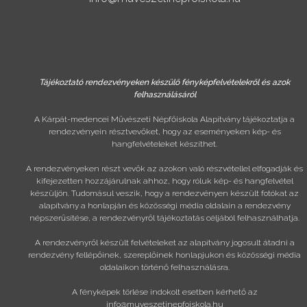
Tájékoztató rendezvényeken készülő fényképfelvételekről és azok
felhasználásáról
A Kárpát-medencei Művészeti Népfőiskola Alapítvány tájékoztatja a
rendezvényein résztvevőket, hogy az eseményeken kép- és
hangfelvételeket készíthet.
A rendezvényeken részt vevők az azokon való részvétellel elfogadják és
kifejezetten hozzájárulnak ahhoz, hogy róluk kép- és hangfelvétel
készüljön. Tudomásul veszik, hogy a rendezvényen készült fotókat az
alapítvány a honlapján és közösségi média oldalain a rendezvény
népszerűsítése, a rendezvényről tájékoztatás céljából felhasználhatja.
A rendezvényről készült felvételeket az alapítvány jogosult átadni a
rendezvény fellépőinek, szereplőinek honlapjukon és közösségi média
oldalaikon történő felhasználásra.
A fényképek törlése indokolt esetben kérhető az
info@muveszetinepfoiskola.hu