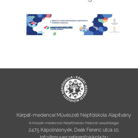
Kárpát-medencei Művészeti Népfőiskola Alapítvány
A Kárpát-medencei Népfőiskola Hálózat alapítótagja
2475 Kápolnásnyék, Deák Ferenc utca 10.
info@muveszetinepfoiskola.hu