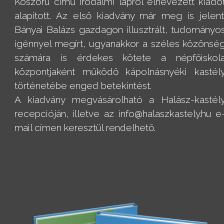
Koszorú című irodalmi lapról elnevezett kiadó
alapított. Az első kiadvány már meg is jelent
Bányai Balázs gazdagon illusztrált, tudományo
igénnyel megírt, ugyanakkor a széles közönsé
számára is érdekes kötete a népfőiskol
központjaként működő kápolnásnyéki kastél
történetébe enged betekintést.
A kiadvány megvásárolható a Halász-kastél
recepcióján, illetve az info@halaszkastely.hu e
mail címen keresztül rendelhető.