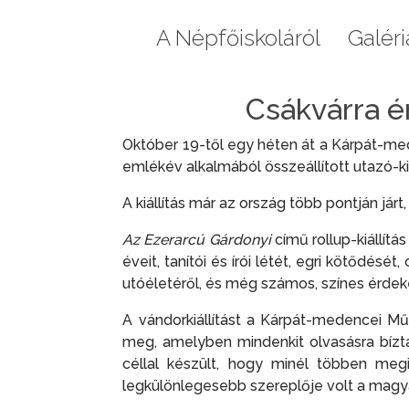
Aktuális
A Népfőiskoláról
Galéri
Csákvárra ér
Október 19-től egy héten át a Kárpát-me
emlékév alkalmából összeállított utazó-kiá
A kiállítás már az ország több pontján jár
Az Ezerarcú Gárdonyi
című rollup-kiállítá
éveit, tanítói és írói létét, egri kötődését
utóéletéről, és még számos, színes érdek
A vándorkiállítást a Kárpát-medencei Műv
meg, amelyben mindenkit olvasásra bízta
céllal készült, hogy minél többen megi
legkülönlegesebb szereplője volt a magy