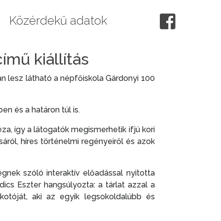
Közérdekű adatok
ímű kiállítás
 lesz látható a népfőiskola Gárdonyi 100
n és a határon túl is.
za, így a látogatók megismerhetik ifjú kori
rásáról, híres történelmi regényeiről és azok
gnek szóló interaktív előadással nyitotta
cs Eszter hangsúlyozta: a tárlat azzal a
kotóját, aki az egyik legsokoldalúbb és