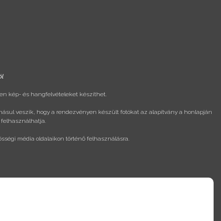
ól
n kép- és hangfelvételeket készíthet.
másul veszik, hogy a rendezvényen készült fotókat az alapítvány a honlapján
 felhasználhatja.
össégi média oldalaikon történő felhasználásra.