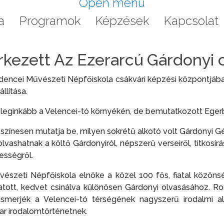
Open menu
a
Programok
Képzések
Kapcsolat
kezett Az Ezerarcú Gárdonyi c
dencei Művészeti Népfőiskola csákvári képzési központjában
llítása.
t, leginkább a Velencei-tó környékén, de bemutatkozott Egerbe
s színesen mutatja be, milyen sokrétű alkotó volt Gárdonyi Gé
, olvashatnak a költő Gárdonyiról, népszerű verseiről, titkosí
ességről.
észeti Népfőiskola elnöke a közel 100 fős, fiatal közönsé
tott, kedvet csinálva különösen Gárdonyi olvasásához. Rodi
smerjék a Velencei-tó térségének nagyszerű irodalmi al
ar irodalomtörténetnek.