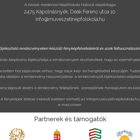
A Kárpát-medencei Népfőiskola Hálózat alapítótagja
2475 Kápolnásnyék, Deák Ferenc utca 10.
info@muveszetinepfoiskola.hu
ájékoztató rendezvényeken készülő fényképfelvételekről és azok felhasználásár
ola Alapítvány tájékoztatja a rendezvényein résztvevőket, hogy az eseményeke
ejezetten hozzájárulnak ahhoz, hogy róluk kép- és hangfelvétel készüljön. Tudo
ia oldalain a rendezvény népszerűsítése, a rendezvényről tájékoztatás céljából
vány jogosult átadni a rendezvény fellépőinek, szereplőinek honlapjukon és köz
A fényképek törlése indokolt esetben kérhető az
info@muveszetinepfoiskola.hu
e-mail címen.
Partnerek és támogatók