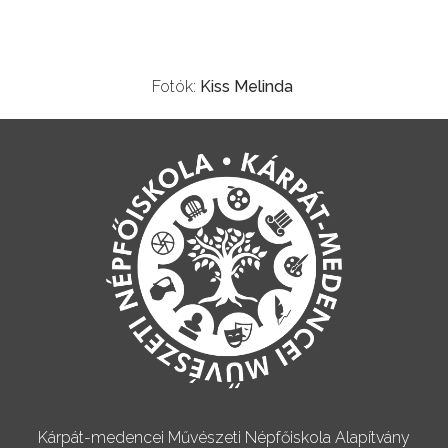
Fotók:
Kiss Melinda
Kárpát-medencei Művészeti Népfőiskola Alapítvány