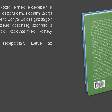
alkozik, ennek érdekében a
 Koszorú című irodalmi lapról
elent: Bányai Balázs gazdagon
 széles közönség számára is
dő kápolnásnyéki kastély
ecepcióján, illetve az