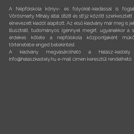
A Népfőiskola könyv- és folyóirat-kiadással is fogl
Vörösmarty Mihály által 1828 és 1832 között szerkesztett
elnevezett kiadót alapított. Az első kiadvány már meg is j
illusztrált, tudományos igénnyel megírt, ugyanakkor a
érdekes kötete a népfőiskola központjaként műkö
történetébe enged betekintést.
A kiadvány megvásárolható a Halász-kastély r
info@halaszkastely.hu e-mail címen keresztül rendelhető.