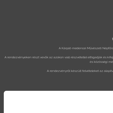
T
A Kárpát-medencei Művészeti Népfőisk
A rendezvényeken részt vevők az azokon való részvétellel elfogadják és kif
és közösségi méd
A rendezvényről készült felvételeket az alapít