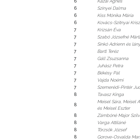
6
Kazai Ágnes
6
Szinyei Dalma
6
Kiss Mónika Mária
6
Kovács-Szitnyai Kris
7
Krizsán Éva
7
Szabó Józsefné Már
7
Sinkó Adrienn és lá
7
Bartl Teréz
7
Gáll Zsuzsanna
7
Juhász Petra
7
Békésy Pál
7
Vajda Noémi
7
Szemerédi-Pintér Ju
8
Tavasz Kinga
Meisel Sára, Meisel
8
és Meisel Eszter
8
Zámbóné Major Szilv
8
Varga Attiláné
8
Törzsök József
8
Gorove-Osvalda Mar