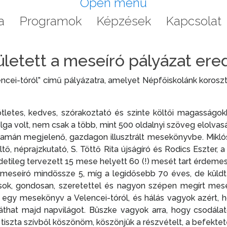
Open menu
a
Programok
Képzések
Kapcsolat
letett a meseíró pályázat er
ncei-tóról” című pályázatra, amelyet Népfőiskolánk koroszt
letes, kedves, szórakoztató és szinte költői magasságokb
ga volt, nem csak a több, mint 500 oldalnyi szöveg elolvas
amán megjelenő, gazdagon illusztrált mesekönyvbe. Miklós
öltő, néprajzkutató, S. Töttő Rita újságíró és Rodics Eszte
detileg tervezett 15 mese helyett 60 (!) mesét tart érdeme
 meseíró mindössze 5, míg a legidősebb 70 éves, de küldt
a sok, gondosan, szeretettel és nagyon szépen megírt mes
 egy mesekönyv a Velencei-tóról, és hálás vagyok azért, 
láthat majd napvilágot. Büszke vagyok arra, hogy csodálato
iszta szívből köszönöm, köszönjük a részvételt, a befektete