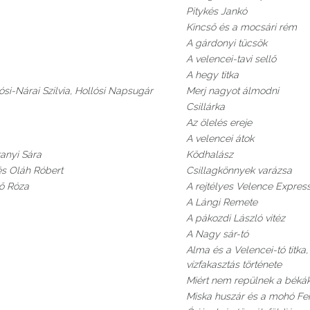
Pitykés Jankó
Kincső és a mocsári rém
A gárdonyi tücsök
A velencei-tavi sellő
A hegy titka
lósi-Nárai Szilvia, Hollósi Napsugár
Merj nagyot álmodni
Csillárka
Az ölelés ereje
A velencei átok
anyi Sára
Ködhalász
és Oláh Róbert
Csillagkönnyek varázsa
dő Róza
A rejtélyes Velence Expres
A Lángi Remete
A pákozdi László vitéz
A Nagy sár-tó
Alma és a Velencei-tó titka
vízfakasztás története
Miért nem repülnek a béká
Miska huszár és a mohó Fe