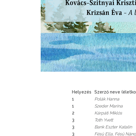
Helyezés
Szerző neve (életko
1
Polák Hanna
1
Szeder Marina
2
Kárpáti Miklós
3
Toth Yvett
3
Bank Eszter Katalin
3
Fésü Ella, Fésü Nán