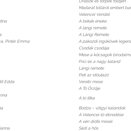
Óriások és törpék földjén
Madarat tolláról embert bar
Velencei Vendel
ztina
A békák éneke
A lángi remete
ta
A Lángi Remete
nya, Pintér Emma
A pákozdi ingókövek legen
Csodák csodája
Mese a kócsagok birodalm
Frici és a nagy kaland
Lángi remete
Peti az időutazó
dit Edda
Verebi mese
A Tó Őrzője
 Anna
A tó titka
ia
Bodza – völgyi kalandok
A Velencei-tó ébredése
A vén diófa meséi
ianna
Sádi a hős