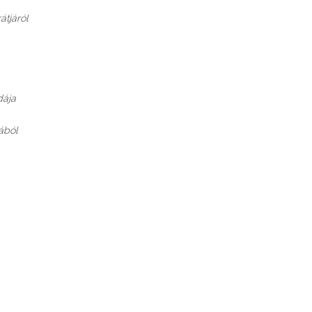
átjáról
dája
ából