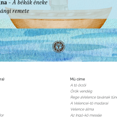
ra)
Mű címe
A tó őrzői
Örök vendég
Rege aVelence tavának tünd
A Velencei-tó madarai
Velence álma
dor
Az Ingó-kő meséje