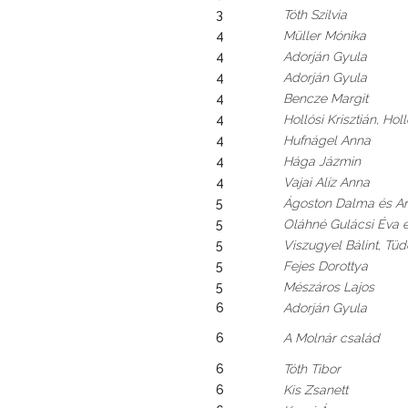
3
Tóth Szilvia
4
Müller Mónika
4
Adorján Gyula
4
Adorján Gyula
4
Bencze Margit
4
Hollósi Krisztián, Hol
4
Hufnágel Anna
4
Hága Jázmin
4
Vajai Alíz Anna
5
Ágoston Dalma és Ar
5
Oláhné Gulácsi Éva 
5
Viszugyel Bálint, Tü
5
Fejes Dorottya
5
Mészáros Lajos
6
Adorján Gyula
6
A Molnár család
6
Tóth Tibor
6
Kis Zsanett