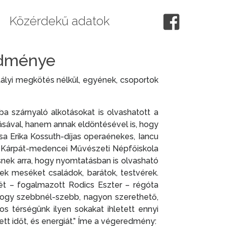
Közérdekű adatok
edménye
ályi megkötés nélkül, egyének, csoportok
a szárnyaló alkotásokat is olvashatott a
ásával, hanem annak eldöntésével is, hogy
a Erika Kossuth-díjas operaénekes, Iancu
r, a Kárpát-medencei Művészeti Népfőiskola
snek arra, hogy nyomtatásban is olvasható
ek meséket családok, barátok, testvérek.
ét – fogalmazott Rodics Eszter – régóta
hogy szebbnél-szebb, nagyon szerethető,
s térségünk ilyen sokakat ihletett ennyi
tt időt, és energiát.” Íme a végeredmény: