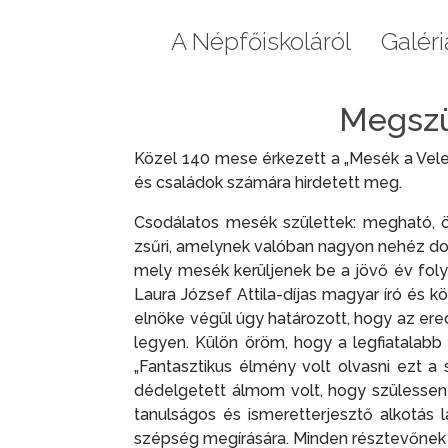
Aktuális
A Népfőiskoláról
Galéri
Megszü
Közel 140 mese érkezett a „Mesék a Vele
és családok számára hirdetett meg.
Csodálatos mesék születtek: megható, öt
zsűri, amelynek valóban nagyon nehéz dol
mely mesék kerüljenek be a jövő év foly
Laura József Attila-díjas magyar író és k
elnöke végül úgy határozott, hogy az ere
legyen. Külön öröm, hogy a legfiatalabb
„Fantasztikus élmény volt olvasni ezt 
dédelgetett álmom volt, hogy szülessen
tanulságos és ismeretterjesztő alkotás 
szépség megírására. Minden résztevőnek t