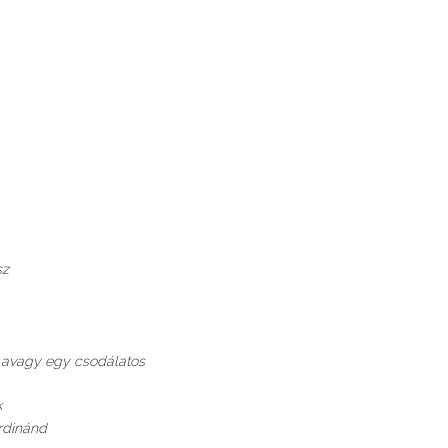
sz
, avagy egy csodálatos
k
rdinánd