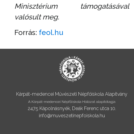
Minisztérium támogatásával
valósult meg.
Forrás:
feol.hu
Kárpát-medencei Művészeti Népfőiskola Alapítvány
A Kárpát-medencei Népfőiskola Hálózat alapítótagja
2475 Kápolnásnyék, Deák Ferenc utca 10.
info@muveszetinepfoiskola.hu