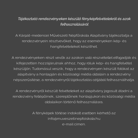
Tájékoztató rendezvényeken készülő fényképfelvételekről és azok
felhasználásáról
A Kárpát-medencei Művészeti Népfőiskola Alapítvány tájékoztatja a
rendezvényein résztvevőket, hogy az eseményeken kép- és
hangfelvételeket készíthet.
A rendezvényeken részt vevők az azokon való részvétellel elfogadják és
kifejezetten hozzájárulnak ahhoz, hogy róluk kép- és hangfelvétel
készüljön. Tudomásul veszik, hogy a rendezvényen készült fotókat az
alapítvány a honlapján és közösségi média oldalain a rendezvény
népszerűsítése, a rendezvényről tájékoztatás céljából felhasználhatja.
A rendezvényről készült felvételeket az alapítvány jogosult átadni a
rendezvény fellépőinek, szereplőinek honlapjukon és közösségi média
oldalaikon történő felhasználásra.
A fényképek törlése indokolt esetben kérhető az
info@muveszetinepfoiskola.hu
e-mail címen.