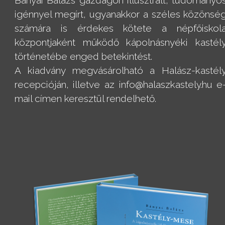
igénnyel megírt, ugyanakkor a széles közönsé
számára is érdekes kötete a népfőiskol
központjaként működő kápolnásnyéki kastél
történetébe enged betekintést.
A kiadvány megvásárolható a Halász-kastél
recepcióján, illetve az info@halaszkastely.hu e
mail címen keresztül rendelhető.