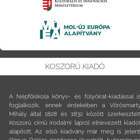
KOSZORÚ KIADÓ
A Népfőiskola könyv- és folyóirat-kiadással i
foglalkozik, ennek érdekében a Vörösmart
Mihály által 1828 és 1832 között szerkesztet
Koszorú című irodalmi lapról elnevezett kiadó
alapított. Az első kiadvány már meg is jelent
Bányai Balázs gazdagon illusztrált, tudományo