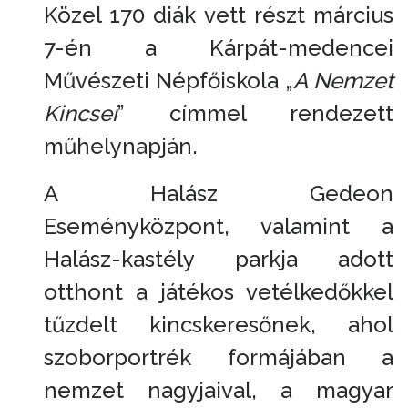
Közel 170 diák vett részt március
7-én a Kárpát-medencei
Művészeti Népfőiskola „
A Nemzet
Kincsei
” címmel rendezett
műhelynapján.
A Halász Gedeon
Eseményközpont, valamint a
Halász-kastély parkja adott
otthont a játékos vetélkedőkkel
tűzdelt kincskeresőnek, ahol
szoborportrék formájában a
nemzet nagyjaival, a magyar