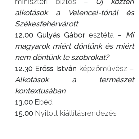
miniszteri biztos –
Új köztéri
alkotások a Velencei-tónál és
Székesfehérvárott
12.00 Gulyás Gábor
esztéta –
Mi
magyarok miért döntünk és miért
nem döntünk le szobrokat?
12.30 Erőss István
képzőművész –
Alkotások a természet
kontextusában
13.00
Ebéd
15.00
Nyitott kiállításrendezés