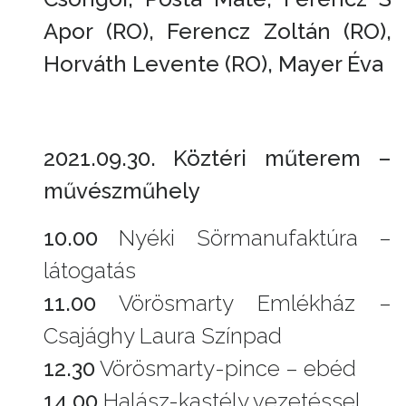
Apor (RO), Ferencz Zoltán (RO),
Horváth Levente (RO), Mayer Éva
2021.09.30. Köztéri műterem –
művészműhely
10.00
Nyéki Sörmanufaktúra –
látogatás
11.00
Vörösmarty Emlékház –
Csajághy Laura Színpad
12.30
Vörösmarty-pince – ebéd
14.00
Halász-kastély vezetéssel