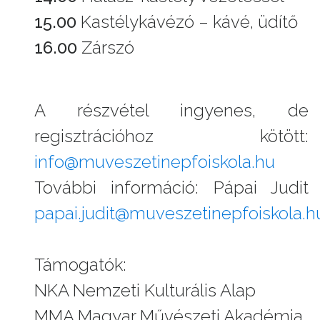
15.00
Kastélykávézó – kávé, üdítő
16.00
Zárszó
A részvétel ingyenes, de
regisztrációhoz kötött:
info@muveszetinepfoiskola.hu
További információ: Pápai Judit
papai.judit@muveszetinepfoiskola.h
Támogatók:
NKA Nemzeti Kulturális Alap
MMA Magyar Művészeti Akadémia