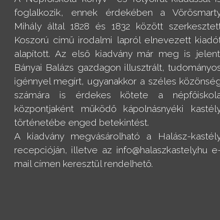
foglalkozik, ennek érdekében a Vörösmart
Mihály által 1828 és 1832 között szerkesztet
Koszorú című irodalmi lapról elnevezett kiadó
alapított. Az első kiadvány már meg is jelent
Bányai Balázs gazdagon illusztrált, tudományo
igénnyel megírt, ugyanakkor a széles közönsé
számára is érdekes kötete a népfőiskol
központjaként működő kápolnásnyéki kastél
történetébe enged betekintést.
A kiadvány megvásárolható a Halász-kastél
recepcióján, illetve az info@halaszkastely.hu e
mail címen keresztül rendelhető.