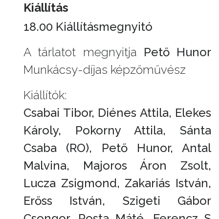
Kiállítás
18.00
Kiállításmegnyitó
A tárlatot megnyitja
Pető Hunor
Munkácsy-díjas képzőművész
Kiállítók:
Csabai Tibor, Diénes Attila, Elekes
Károly, Pokorny Attila, Sánta
Csaba (RO), Pető Hunor, Antal
Malvina, Majoros Áron Zsolt,
Lucza Zsigmond, Zakariás István,
Erőss István, Szigeti Gábor
Csongor, Posta Máté, Ferencz S