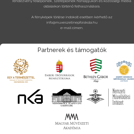
rendezvény fellépőinek, szereplőinek honlapjukon és közösségi média
oldalaikon történő felhasználásra.
A fényképek törlése indokolt esetben kérhető az
info@muveszetinepfoiskola.hu
e-mail címen.
Partnerek és támogatók