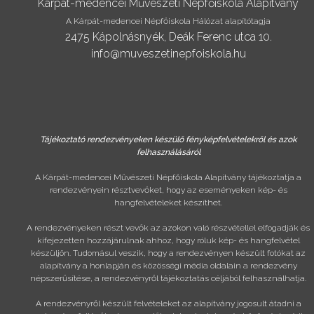
Kárpát-medencei Művészeti Népfőiskola Alapítvány
A Kárpát-medencei Népfőiskola Hálózat alapítótagja
2475 Kápolnásnyék, Deák Ferenc utca 10.
info@muveszetinepfoiskola.hu
Tájékoztató rendezvényeken készülő fényképfelvételekről és azok
felhasználásáról
A Kárpát-medencei Művészeti Népfőiskola Alapítvány tájékoztatja a
rendezvényein résztvevőket, hogy az eseményeken kép- és
hangfelvételeket készíthet.
A rendezvényeken részt vevők az azokon való részvétellel elfogadják és
kifejezetten hozzájárulnak ahhoz, hogy róluk kép- és hangfelvétel
készüljön. Tudomásul veszik, hogy a rendezvényen készült fotókat az
alapítvány a honlapján és közösségi média oldalain a rendezvény
népszerűsítése, a rendezvényről tájékoztatás céljából felhasználhatja.
A rendezvényről készült felvételeket az alapítvány jogosult átadni a