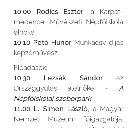
10.00 Rodics Eszter
, a Kárpát-
medencei Művészeti Népfőiskola
elnöke
10.10 Pető Hunor
Munkácsy-díjas
képzőművész
Előadások:
10.30 Lezsák Sándor
az
Országgyűlés alelnöke –
A
Népfőiskolai szoborpark
11.00 L. Simon László
, a Magyar
Nemzeti Múzeum főigazgatója,