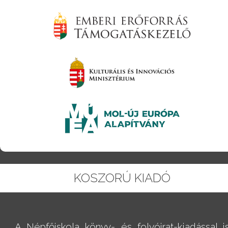
KOSZORÚ KIADÓ
A Népfőiskola könyv- és folyóirat-kiadással i