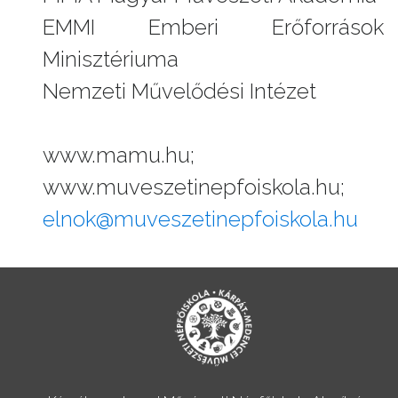
EMMI Emberi Erőforrások
Minisztériuma
Nemzeti Művelődési Intézet
www.mamu.hu;
www.muveszetinepfoiskola.hu;
elnok@muveszetinepfoiskola.hu