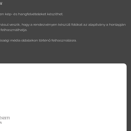
ól
n kép- és hangfelvételeket készíthet.
másul veszik, hogy a rendezvényen készült fotókat az alapítvány a honlapján
 felhasználhatja.
össégi média oldalaikon történő felhasználásra.