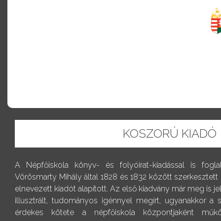
KOSZORÚ KIADÓ
A Népfőiskola könyv- és folyóirat-kiadással is fogl
Vörösmarty Mihály által 1828 és 1832 között szerkesztett
elnevezett kiadót alapított. Az első kiadvány már meg is j
illusztrált, tudományos igénnyel megírt, ugyanakkor a
érdekes kötete a népfőiskola központjaként műkö