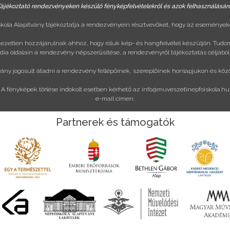
ájékoztató rendezvényeken készülő fényképfelvételekről és azok felhasználásár
ola Alapítvány tájékoztatja a rendezvényein résztvevőket, hogy az eseményeke
ejezetten hozzájárulnak ahhoz, hogy róluk kép- és hangfelvétel készüljön. Tudo
ia oldalain a rendezvény népszerűsítése, a rendezvényről tájékoztatás céljából
vány jogosult átadni a rendezvény fellépőinek, szereplőinek honlapjukon és köz
A fényképek törlése indokolt esetben kérhető az
info@muveszetinepfoiskola.hu
e-mail címen.
Partnerek és támogatók