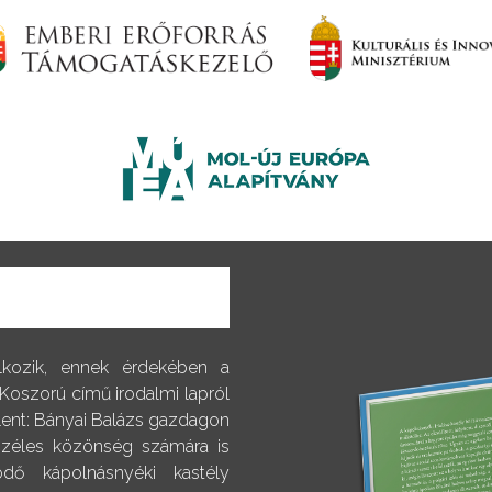
alkozik, ennek érdekében a
 Koszorú című irodalmi lapról
elent: Bányai Balázs gazdagon
 széles közönség számára is
dő kápolnásnyéki kastély