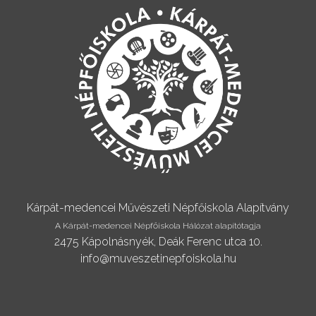
Kárpát-medencei Művészeti Népfőiskola Alapítvány
A Kárpát-medencei Népfőiskola Hálózat alapítótagja
2475 Kápolnásnyék, Deák Ferenc utca 10.
info@muveszetinepfoiskola.hu