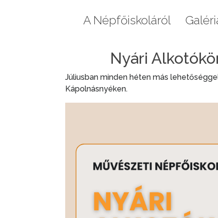
Aktuális
A Népfőiskoláról
Galéri
Nyári Alkotókö
Júliusban
minden héten más lehetőséggel 
Kápolnásnyéken.