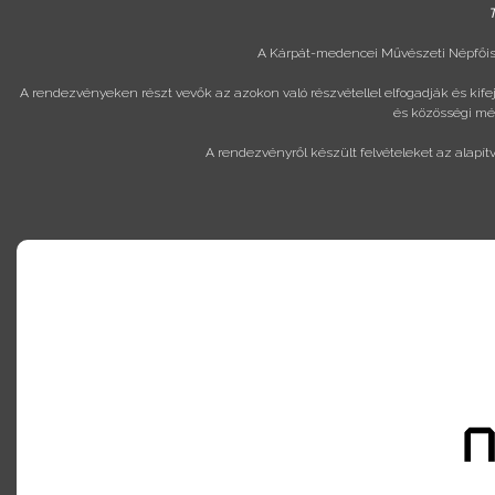
T
A Kárpát-medencei Művészeti Népfőisk
A rendezvényeken részt vevők az azokon való részvétellel elfogadják és kif
és közösségi méd
A rendezvényről készült felvételeket az alapít