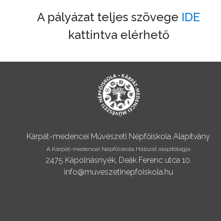
A pályázat teljes szövege
IDE
kattintva elérhető
Kárpát-medencei Művészeti Népfőiskola Alapítvány
A Kárpát-medencei Népfőiskola Hálózat alapítótagja
2475 Kápolnásnyék, Deák Ferenc utca 10.
info@muveszetinepfoiskola.hu