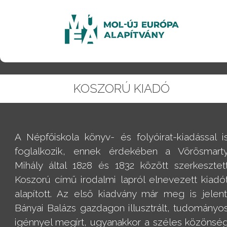
KOSZORÚ KIADÓ
A Népfőiskola könyv- és folyóirat-kiadással i
foglalkozik, ennek érdekében a Vörösmart
Mihály által 1828 és 1832 között szerkesztet
Koszorú című irodalmi lapról elnevezett kiadó
alapított. Az első kiadvány már meg is jelent
Bányai Balázs gazdagon illusztrált, tudományo
igénnyel megírt, ugyanakkor a széles közönsé