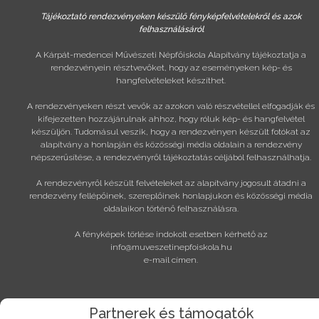
Tájékoztató rendezvényeken készülő fényképfelvételekről és azok
felhasználásáról
A Kárpát-medencei Művészeti Népfőiskola Alapítvány tájékoztatja a
rendezvényein résztvevőket, hogy az eseményeken kép- és
hangfelvételeket készíthet.
A rendezvényeken részt vevők az azokon való részvétellel elfogadják és
kifejezetten hozzájárulnak ahhoz, hogy róluk kép- és hangfelvétel
készüljön. Tudomásul veszik, hogy a rendezvényen készült fotókat az
alapítvány a honlapján és közösségi média oldalain a rendezvény
népszerűsítése, a rendezvényről tájékoztatás céljából felhasználhatja.
A rendezvényről készült felvételeket az alapítvány jogosult átadni a
rendezvény fellépőinek, szereplőinek honlapjukon és közösségi média
oldalaikon történő felhasználásra.
A fényképek törlése indokolt esetben kérhető az
info@muveszetinepfoiskola.hu
e-mail címen.
Partnerek és támogatók