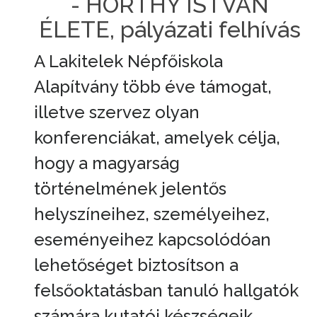
- HORTHY ISTVÁN
ÉLETE, pályázati felhívás
A Lakitelek Népfőiskola
Alapítvány több éve támogat,
illetve szervez olyan
konferenciákat, amelyek célja,
hogy a magyarság
történelmének jelentős
helyszíneihez, személyeihez,
eseményeihez kapcsolódóan
lehetőséget biztosítson a
felsőoktatásban tanuló hallgatók
számára kutatói készségeik