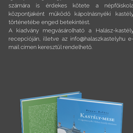
számára is érdekes kötete a népfőiskol
központjaként működő kápolnásnyéki kastél
történetébe enged betekintést.
A kiadvány megvásárolható a Halász-kastél
recepcióján, illetve az info@halaszkastely.hu e
mail címen keresztül rendelhető.