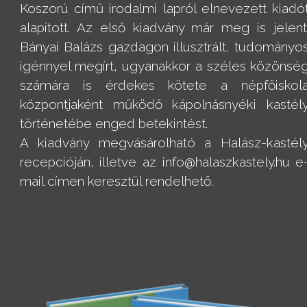
Koszorú című irodalmi lapról elnevezett kiadó
alapított. Az első kiadvány már meg is jelent
Bányai Balázs gazdagon illusztrált, tudományo
igénnyel megírt, ugyanakkor a széles közönsé
számára is érdekes kötete a népfőiskol
központjaként működő kápolnásnyéki kastél
történetébe enged betekintést.
A kiadvány megvásárolható a Halász-kastél
recepcióján, illetve az info@halaszkastely.hu e
mail címen keresztül rendelhető.