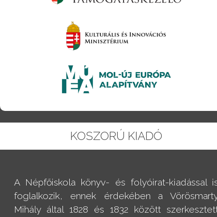
KOSZORÚ KIADÓ
A Népfőiskola könyv- és folyóirat-kiadással i
foglalkozik, ennek érdekében a Vörösmart
Mihály által 1828 és 1832 között szerkesztet