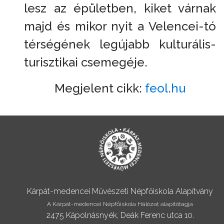
lesz az épületben, kiket várnak
majd és mikor nyit a Velencei-tó
térségének legújabb kulturális-
turisztikai csemegéje.
Megjelent cikk:
feol.hu
Kárpát-medencei Művészeti Népfőiskola Alapítvány
A Kárpát-medencei Népfőiskola Hálózat alapítótagja
2475 Kápolnásnyék, Deák Ferenc utca 10.