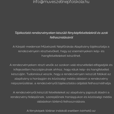
info@muveszetinepfoiskola.hu
Tájékoztató rendezvényeken készülő fényképfelvételekről és azok
felhasználásáról
A Kárpát-medencei Művészeti Népfőiskola Alapítvány tájékoztatja a
rendezvényein résztvevőket, hogy az eseményeken kép- és
hangfelvételeket készíthet.
A rendezvényeken részt vevők az azokon való részvétellel elfogadják és
kifejezetten hozzájárulnak ahhoz, hogy róluk kép- és hangfelvétel
készüljön. Tudomásul veszik, hogy a rendezvényen készült fotókat az
alapítvány a honlapján és közösségi média oldalain a rendezvény
népszerűsítése, a rendezvényről tájékoztatás céljából felhasználhatja.
A rendezvényről készült felvételeket az alapítvány jogosult átadni a
rendezvény fellépőinek, szereplőinek honlapjukon és közösségi média
oldalaikon történő felhasználásra.
A fényképek törlése indokolt esetben kérhető az