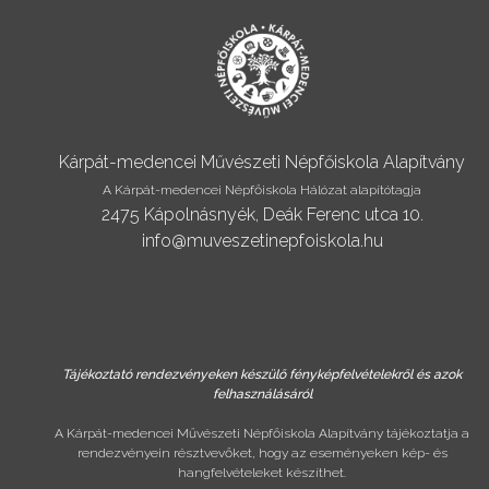
Kárpát-medencei Művészeti Népfőiskola Alapítvány
A Kárpát-medencei Népfőiskola Hálózat alapítótagja
2475 Kápolnásnyék, Deák Ferenc utca 10.
info@muveszetinepfoiskola.hu
Tájékoztató rendezvényeken készülő fényképfelvételekről és azok
felhasználásáról
A Kárpát-medencei Művészeti Népfőiskola Alapítvány tájékoztatja a
rendezvényein résztvevőket, hogy az eseményeken kép- és
hangfelvételeket készíthet.