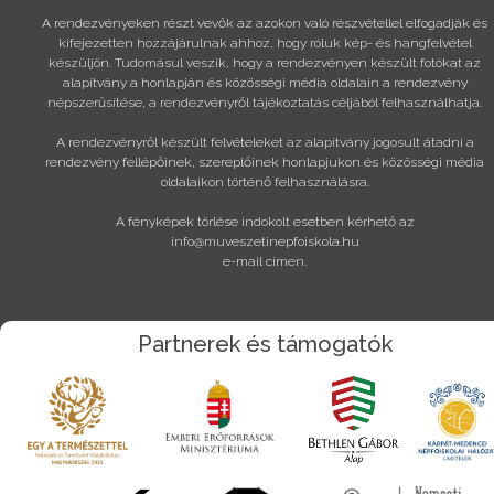
A rendezvényeken részt vevők az azokon való részvétellel elfogadják és
kifejezetten hozzájárulnak ahhoz, hogy róluk kép- és hangfelvétel
készüljön. Tudomásul veszik, hogy a rendezvényen készült fotókat az
alapítvány a honlapján és közösségi média oldalain a rendezvény
népszerűsítése, a rendezvényről tájékoztatás céljából felhasználhatja.
A rendezvényről készült felvételeket az alapítvány jogosult átadni a
rendezvény fellépőinek, szereplőinek honlapjukon és közösségi média
oldalaikon történő felhasználásra.
A fényképek törlése indokolt esetben kérhető az
info@muveszetinepfoiskola.hu
e-mail címen.
Partnerek és támogatók