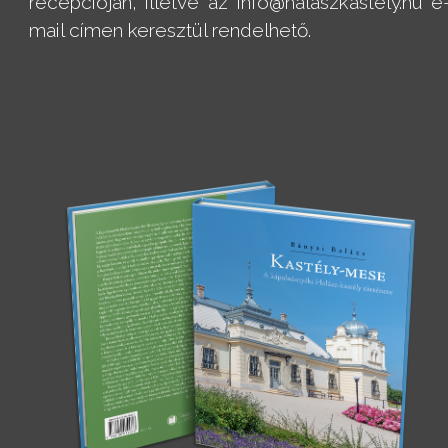
recepcióján, illetve az info@halaszkastely.hu e
mail címen keresztül rendelhető.