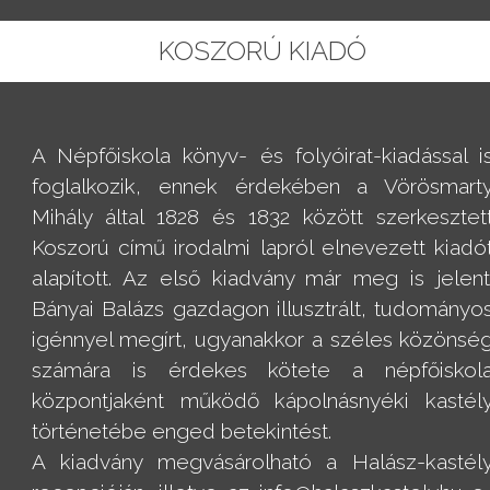
KOSZORÚ KIADÓ
A Népfőiskola könyv- és folyóirat-kiadással i
foglalkozik, ennek érdekében a Vörösmart
Mihály által 1828 és 1832 között szerkesztet
Koszorú című irodalmi lapról elnevezett kiadó
alapított. Az első kiadvány már meg is jelent
Bányai Balázs gazdagon illusztrált, tudományo
igénnyel megírt, ugyanakkor a széles közönsé
számára is érdekes kötete a népfőiskol
központjaként működő kápolnásnyéki kastél
történetébe enged betekintést.
A kiadvány megvásárolható a Halász-kastél