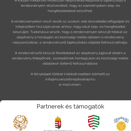
A Kárpát-medencei Művészeti Népfőiskola Alapítvány tájékoztatja a
rendezvényein résztvevőket, hogy az eseményeken kép- és
hangfelvételeket készíthet.
A rendezvényeken részt vevők az azokon való részvétellel elfogadják és
kifejezetten hozzájárulnak ahhoz, hogy róluk kép- és hangfelvétel
készüljön. Tudomásul veszik, hogy a rendezvényen készült fotókat az
alapítvány a honlapján és közösségi média oldalain a rendezvény
népszerűsítése, a rendezvényről tájékoztatás céljából felhasználhatja.
A rendezvényről készült felvételeket az alapítvány jogosult átadni a
rendezvény fellépőinek, szereplőinek honlapjukon és közösségi média
oldalaikon történő felhasználásra.
A fényképek törlése indokolt esetben kérhető az
info@muveszetinepfoiskola.hu
e-mail címen.
Partnerek és támogatók