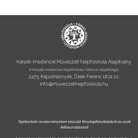
Kárpát-medencei Művészeti Népfőiskola Alapítvány
A Kárpát-medencei Népfőiskola Hálózat alapítótagja
2475 Kápolnásnyék, Deák Ferenc utca 10.
info@muveszetinepfoiskola.hu
Tájékoztató rendezvényeken készülő fényképfelvételekről és azok
felhasználásáról