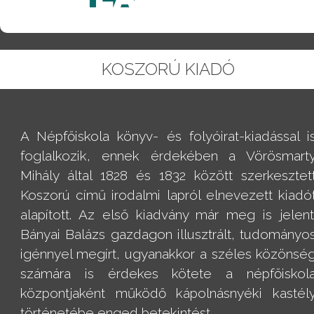
KOSZORÚ KIADÓ
A Népfőiskola könyv- és folyóirat-kiadással i
foglalkozik, ennek érdekében a Vörösmart
Mihály által 1828 és 1832 között szerkesztet
Koszorú című irodalmi lapról elnevezett kiadó
alapított. Az első kiadvány már meg is jelent
Bányai Balázs gazdagon illusztrált, tudományo
igénnyel megírt, ugyanakkor a széles közönsé
számára is érdekes kötete a népfőiskol
központjaként működő kápolnásnyéki kastél
történetébe enged betekintést.