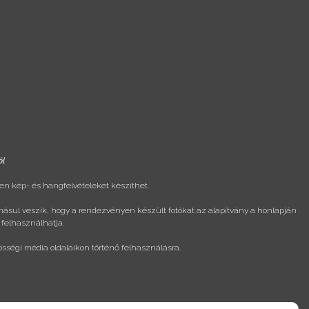
ól
n kép- és hangfelvételeket készíthet.
másul veszik, hogy a rendezvényen készült fotókat az alapítvány a honlapján
 felhasználhatja.
össégi média oldalaikon történő felhasználásra.