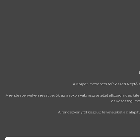
T
A Kárpát-medencei Művészeti Népfőisk
A rendezvényeken részt vevők az azokon való részvétellel elfogadják és kif
és közösségi méd
A rendezvényről készült felvételeket az alapít