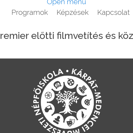
Open menu
a
Programok
Képzések
Kapcsolat
remier előtti filmvetítés és k