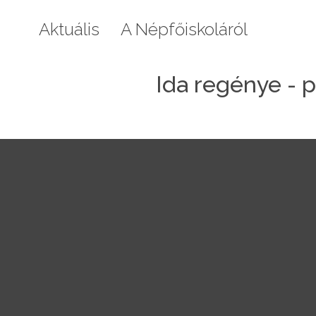
Aktuális
A Népfőiskoláról
Galéri
Ida regénye - p