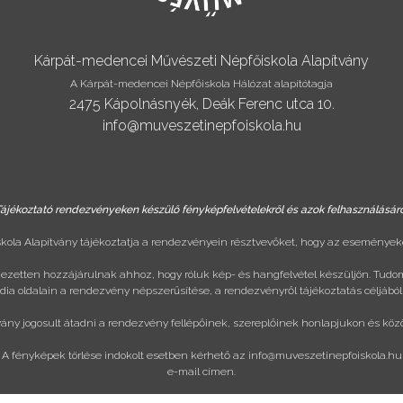
Kárpát-medencei Művészeti Népfőiskola Alapítvány
A Kárpát-medencei Népfőiskola Hálózat alapítótagja
2475 Kápolnásnyék, Deák Ferenc utca 10.
info@muveszetinepfoiskola.hu
ájékoztató rendezvényeken készülő fényképfelvételekről és azok felhasználásár
ola Alapítvány tájékoztatja a rendezvényein résztvevőket, hogy az eseményeke
ejezetten hozzájárulnak ahhoz, hogy róluk kép- és hangfelvétel készüljön. Tudo
ia oldalain a rendezvény népszerűsítése, a rendezvényről tájékoztatás céljából
vány jogosult átadni a rendezvény fellépőinek, szereplőinek honlapjukon és köz
A fényképek törlése indokolt esetben kérhető az
info@muveszetinepfoiskola.hu
e-mail címen.