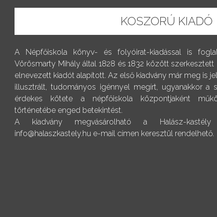
KOSZORÚ KIADÓ
A Népfőiskola könyv- és folyóirat-kiadással is fogl
Vörösmarty Mihály által 1828 és 1832 között szerkesztett
elnevezett kiadót alapított. Az első kiadvány már meg is j
illusztrált, tudományos igénnyel megírt, ugyanakkor a
érdekes kötete a népfőiskola központjaként műkö
történetébe enged betekintést.
A kiadvány megvásárolható a Halász-kastély r
info@halaszkastely.hu e-mail címen keresztül rendelhető.