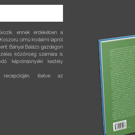
alkozik, ennek érdekében a
 Koszorú című irodalmi lapról
elent: Bányai Balázs gazdagon
 széles közönség számára is
dő kápolnásnyéki kastély
ecepcióján, illetve az