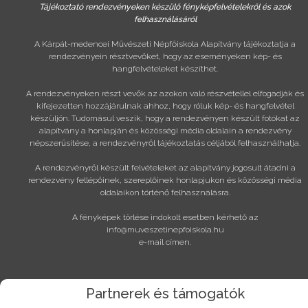
Tájékoztató rendezvényeken készülő fényképfelvételekről és azok
felhasználásáról
A Kárpát-medencei Művészeti Népfőiskola Alapítvány tájékoztatja a
rendezvényein résztvevőket, hogy az eseményeken kép- és
hangfelvételeket készíthet.
A rendezvényeken részt vevők az azokon való részvétellel elfogadják és
kifejezetten hozzájárulnak ahhoz, hogy róluk kép- és hangfelvétel
készüljön. Tudomásul veszik, hogy a rendezvényen készült fotókat az
alapítvány a honlapján és közösségi média oldalain a rendezvény
népszerűsítése, a rendezvényről tájékoztatás céljából felhasználhatja.
A rendezvényről készült felvételeket az alapítvány jogosult átadni a
rendezvény fellépőinek, szereplőinek honlapjukon és közösségi média
oldalaikon történő felhasználásra.
A fényképek törlése indokolt esetben kérhető az
info@muveszetinepfoiskola.hu
e-mail címen.
Partnerek és támogatók