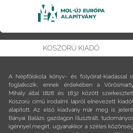
KOSZORÚ KIADÓ
A Népfőiskola könyv- és folyóirat-kiadással i
foglalkozik, ennek érdekében a Vörösmart
Mihály által 1828 és 1832 között szerkesztet
Koszorú című irodalmi lapról elnevezett kiadó
alapított. Az első kiadvány már meg is jelent
Bányai Balázs gazdagon illusztrált, tudományo
igénnyel megírt, ugyanakkor a széles közönsé