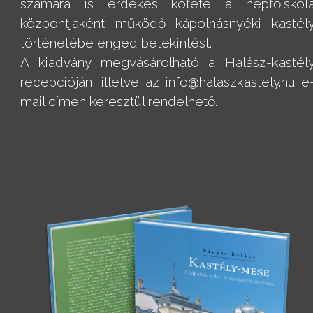
számára is érdekes kötete a népfőiskol
központjaként működő kápolnásnyéki kastél
történetébe enged betekintést.
A kiadvány megvásárolható a Halász-kastél
recepcióján, illetve az info@halaszkastely.hu e
mail címen keresztül rendelhető.