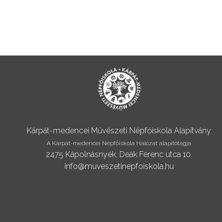
Kárpát-medencei Művészeti Népfőiskola Alapítvány
A Kárpát-medencei Népfőiskola Hálózat alapítótagja
2475 Kápolnásnyék, Deák Ferenc utca 10.
info@muveszetinepfoiskola.hu