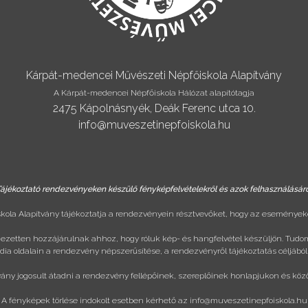
Kárpát-medencei Művészeti Népfőiskola Alapítvány
A Kárpát-medencei Népfőiskola Hálózat alapítótagja
2475 Kápolnásnyék, Deák Ferenc utca 10.
info@muveszetinepfoiskola.hu
ájékoztató rendezvényeken készülő fényképfelvételekről és azok felhasználásár
ola Alapítvány tájékoztatja a rendezvényein résztvevőket, hogy az eseményeke
ejezetten hozzájárulnak ahhoz, hogy róluk kép- és hangfelvétel készüljön. Tudo
ia oldalain a rendezvény népszerűsítése, a rendezvényről tájékoztatás céljából
vány jogosult átadni a rendezvény fellépőinek, szereplőinek honlapjukon és köz
A fényképek törlése indokolt esetben kérhető az
info@muveszetinepfoiskola.hu