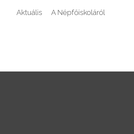
Aktuális
A Népfőiskoláról
Galéri