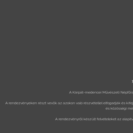
T
A Kárpát-medencei Művészeti Népfőisk
A rendezvényeken részt vevők az azokon való részvétellel elfogadják és kif
és közösségi méd
A rendezvényről készült felvételeket az alapít