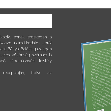
alkozik, ennek érdekében a
 Koszorú című irodalmi lapról
elent: Bányai Balázs gazdagon
 széles közönség számára is
dő kápolnásnyéki kastély
ecepcióján, illetve az