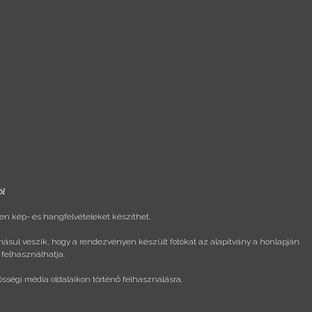
ól
n kép- és hangfelvételeket készíthet.
másul veszik, hogy a rendezvényen készült fotókat az alapítvány a honlapján
 felhasználhatja.
össégi média oldalaikon történő felhasználásra.