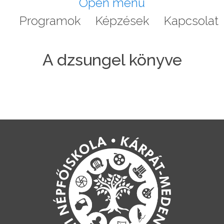
Open menu
a
Programok
Képzések
Kapcsolat
A dzsungel könyve