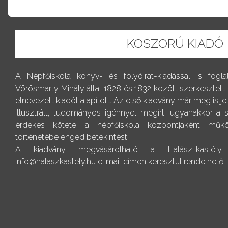
KOSZORÚ KIADÓ
A Népfőiskola könyv- és folyóirat-kiadással is fogl
Vörösmarty Mihály által 1828 és 1832 között szerkesztett
elnevezett kiadót alapított. Az első kiadvány már meg is j
illusztrált, tudományos igénnyel megírt, ugyanakkor a
érdekes kötete a népfőiskola központjaként műkö
történetébe enged betekintést.
A kiadvány megvásárolható a Halász-kastély r
info@halaszkastely.hu e-mail címen keresztül rendelhető.