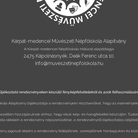
Kárpát-medencei Művészeti Népfőiskola Alapítvány
A Kárpát-medencei Népfőiskola Hálózat alapítótagja
2475 Kápolnásnyék, Deák Ferenc utca 10.
info@muveszetinepfoiskola.hu
ájékoztató rendezvényeken készülő fényképfelvételekről és azok felhasználásár
ola Alapítvány tájékoztatja a rendezvényein résztvevőket, hogy az eseményeke
ejezetten hozzájárulnak ahhoz, hogy róluk kép- és hangfelvétel készüljön. Tudo
ia oldalain a rendezvény népszerűsítése, a rendezvényről tájékoztatás céljából
vány jogosult átadni a rendezvény fellépőinek, szereplőinek honlapjukon és köz