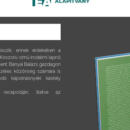
alkozik, ennek érdekében a
 Koszorú című irodalmi lapról
elent: Bányai Balázs gazdagon
 széles közönség számára is
dő kápolnásnyéki kastély
ecepcióján, illetve az