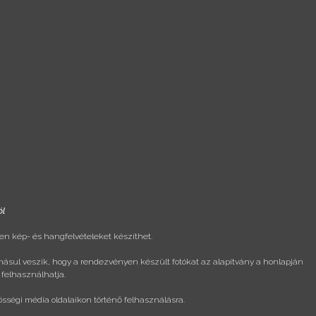
ól
n kép- és hangfelvételeket készíthet.
másul veszik, hogy a rendezvényen készült fotókat az alapítvány a honlapján
 felhasználhatja.
össégi média oldalaikon történő felhasználásra.