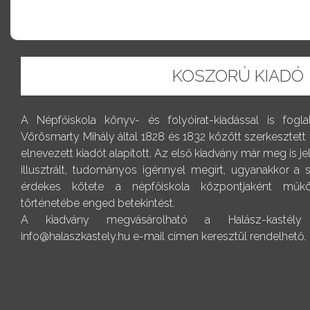
KOSZORÚ KIADÓ
A Népfőiskola könyv- és folyóirat-kiadással is fogl
Vörösmarty Mihály által 1828 és 1832 között szerkesztett
elnevezett kiadót alapított. Az első kiadvány már meg is j
illusztrált, tudományos igénnyel megírt, ugyanakkor a
érdekes kötete a népfőiskola központjaként műkö
történetébe enged betekintést.
A kiadvány megvásárolható a Halász-kastély r
info@halaszkastely.hu e-mail címen keresztül rendelhető.