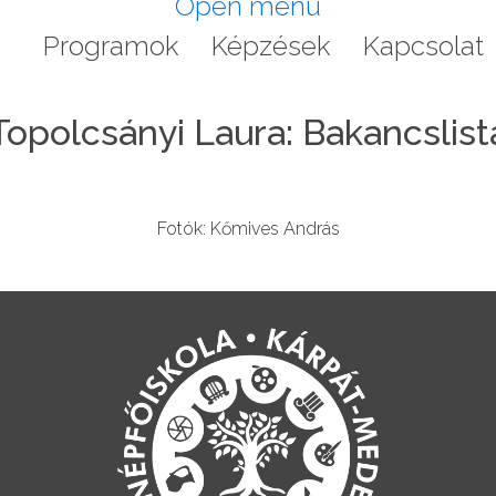
Open menu
a
Programok
Képzések
Kapcsolat
Topolcsányi Laura: Bakancslist
Fotók: Kőmives András