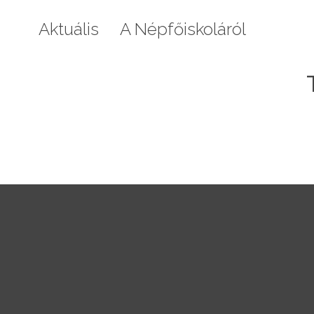
Aktuális
A Népfőiskoláról
Galéri