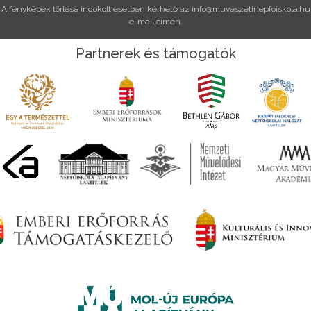
A fényképek törlése indokolt esetben kérhető az
info@muveszetinepfoiskola.hu
e-mail címen.
Partnerek és támogatók