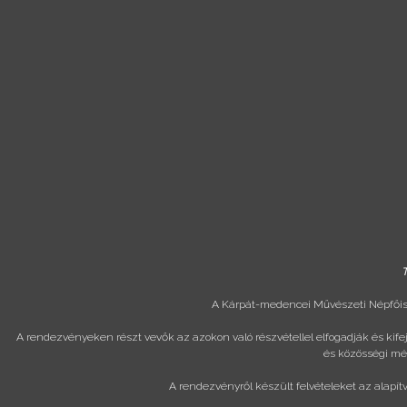
T
A Kárpát-medencei Művészeti Népfőisk
A rendezvényeken részt vevők az azokon való részvétellel elfogadják és kif
és közösségi méd
A rendezvényről készült felvételeket az alapít