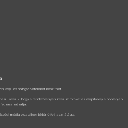
ól
n kép- és hangfelvételeket készíthet.
másul veszik, hogy a rendezvényen készült fotókat az alapítvány a honlapján
 felhasználhatja.
össégi média oldalaikon történő felhasználásra.