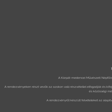
T
A Kárpát-medencei Művészeti Népfőisk
A rendezvényeken részt vevők az azokon való részvétellel elfogadják és kif
és közösségi méd
A rendezvényről készült felvételeket az alapít