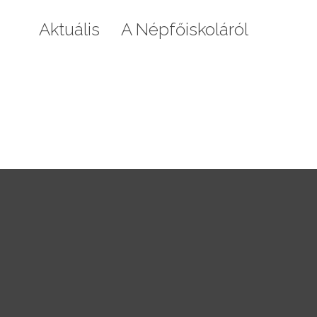
Aktuális
A Népfőiskoláról
Galéri