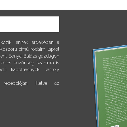
alkozik, ennek érdekében a
 Koszorú című irodalmi lapról
elent: Bányai Balázs gazdagon
 széles közönség számára is
dő kápolnásnyéki kastély
ecepcióján, illetve az