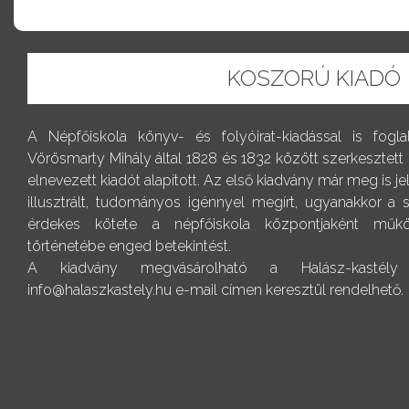
KOSZORÚ KIADÓ
A Népfőiskola könyv- és folyóirat-kiadással is fogl
Vörösmarty Mihály által 1828 és 1832 között szerkesztett
elnevezett kiadót alapított. Az első kiadvány már meg is j
illusztrált, tudományos igénnyel megírt, ugyanakkor a
érdekes kötete a népfőiskola központjaként műkö
történetébe enged betekintést.
A kiadvány megvásárolható a Halász-kastély r
info@halaszkastely.hu e-mail címen keresztül rendelhető.