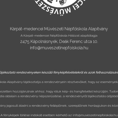
Kárpát-medencei Művészeti Népfőiskola Alapítvány
A Kárpát-medencei Népfőiskola Hálózat alapítótagja
2475 Kápolnásnyék, Deák Ferenc utca 10.
info@muveszetinepfoiskola.hu
ájékoztató rendezvényeken készülő fényképfelvételekről és azok felhasználásár
ola Alapítvány tájékoztatja a rendezvényein résztvevőket, hogy az eseményeke
ejezetten hozzájárulnak ahhoz, hogy róluk kép- és hangfelvétel készüljön. Tudo
ia oldalain a rendezvény népszerűsítése, a rendezvényről tájékoztatás céljából
vány jogosult átadni a rendezvény fellépőinek, szereplőinek honlapjukon és köz
A fényképek törlése indokolt esetben kérhető az
info@muveszetinepfoiskola.hu