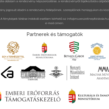
ia oldalain a rendezvény népszerűsítése, a rendezvényről tájékoztatás céljából
vány jogosult átadni a rendezvény fellépőinek, szereplőinek honlapjukon és köz
A fényképek törlése indokolt esetben kérhető az
info@muveszetinepfoiskola.hu
e-mail címen.
Partnerek és támogatók