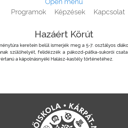
Open menu
a
Programok
Képzések
Kapcsolat
Hazáért Körút
ménytúra keretein belül ismerjék meg a 5-7. osztályos diák
ának szülőhelyét, felidézzék a pákozd-pátka-sukorói csa
értanú a kápolnásnyéki Halász-kastély történetéhez.