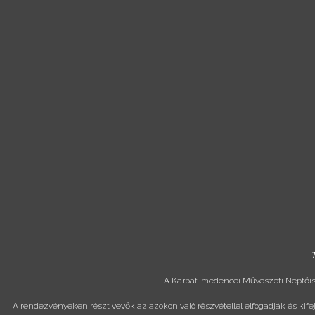
T
A Kárpát-medencei Művészeti Népfőisk
A rendezvényeken részt vevők az azokon való részvétellel elfogadják és kif