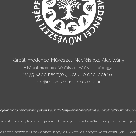
Kárpát-medencei Művészeti Népfőiskola Alapítvány
A Kárpát-medencei Népfőiskola Hálózat alapítótagja
2475 Kápolnásnyék, Deák Ferenc utca 10.
info@muveszetinepfoiskola.hu
ájékoztató rendezvényeken készülő fényképfelvételekről és azok felhasználásár
ola Alapítvány tájékoztatja a rendezvényein résztvevőket, hogy az eseményeke
ejezetten hozzájárulnak ahhoz, hogy róluk kép- és hangfelvétel készüljön. Tudo