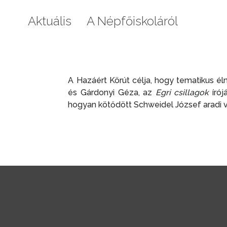
Aktuális
A Népfőiskoláról
Galéri
A Hazáért Körút célja, hogy tematikus él
és Gárdonyi Géza, az
Egri csillagok
írój
hogyan kötődött Schweidel József aradi v