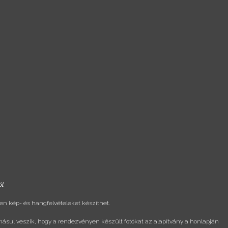
ól
n kép- és hangfelvételeket készíthet.
másul veszik, hogy a rendezvényen készült fotókat az alapítvány a honlapján