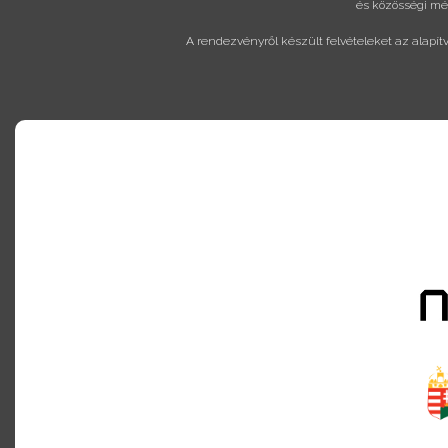
és közösségi méd
A rendezvényről készült felvételeket az alapít