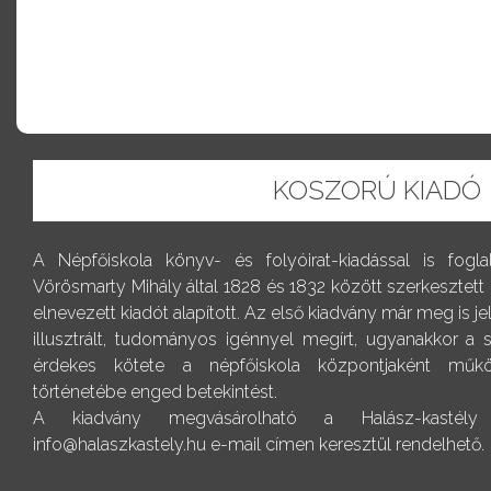
KOSZORÚ KIADÓ
A Népfőiskola könyv- és folyóirat-kiadással is fogl
Vörösmarty Mihály által 1828 és 1832 között szerkesztett
elnevezett kiadót alapított. Az első kiadvány már meg is j
illusztrált, tudományos igénnyel megírt, ugyanakkor a
érdekes kötete a népfőiskola központjaként műkö
történetébe enged betekintést.
A kiadvány megvásárolható a Halász-kastély r
info@halaszkastely.hu e-mail címen keresztül rendelhető.