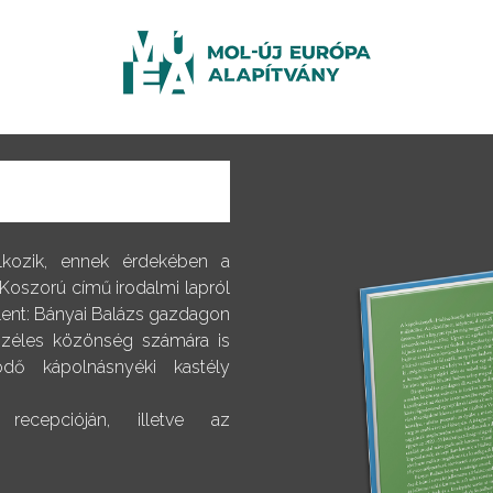
alkozik, ennek érdekében a
 Koszorú című irodalmi lapról
elent: Bányai Balázs gazdagon
 széles közönség számára is
dő kápolnásnyéki kastély
ecepcióján, illetve az