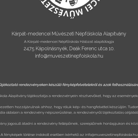
Kárpát-medencei Művészeti Népfőiskola Alapítvány
A Kárpát-medencei Népfőiskola Hálózat alapítótagja
2475 Kápolnásnyék, Deák Ferenc utca 10.
info@muveszetinepfoiskola.hu
ájékoztató rendezvényeken készülő fényképfelvételekről és azok felhasználásár
ola Alapítvány tájékoztatja a rendezvényein résztvevőket, hogy az eseményeke
ejezetten hozzájárulnak ahhoz, hogy róluk kép- és hangfelvétel készüljön. Tudo
ia oldalain a rendezvény népszerűsítése, a rendezvényről tájékoztatás céljából
vány jogosult átadni a rendezvény fellépőinek, szereplőinek honlapjukon és köz
A fényképek törlése indokolt esetben kérhető az
info@muveszetinepfoiskola.hu