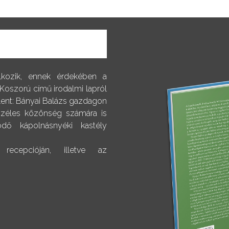
alkozik, ennek érdekében a
 Koszorú című irodalmi lapról
elent: Bányai Balázs gazdagon
 széles közönség számára is
dő kápolnásnyéki kastély
ecepcióján, illetve az