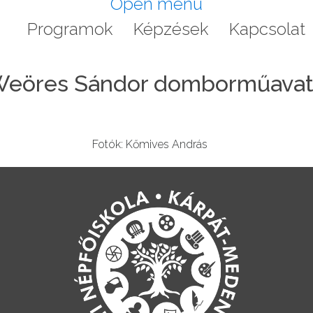
Open menu
a
Programok
Képzések
Kapcsolat
eöres Sándor domborműava
Fotók: Kőmives András