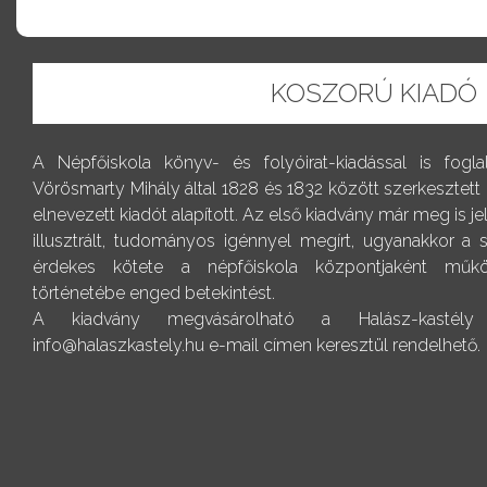
KOSZORÚ KIADÓ
A Népfőiskola könyv- és folyóirat-kiadással is fogl
Vörösmarty Mihály által 1828 és 1832 között szerkesztett
elnevezett kiadót alapított. Az első kiadvány már meg is j
illusztrált, tudományos igénnyel megírt, ugyanakkor a
érdekes kötete a népfőiskola központjaként műkö
történetébe enged betekintést.
A kiadvány megvásárolható a Halász-kastély r
info@halaszkastely.hu e-mail címen keresztül rendelhető.