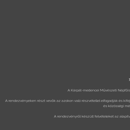
T
A Kárpát-medencei Művészeti Népfőisk
A rendezvényeken részt vevők az azokon való részvétellel elfogadják és kif
és közösségi méd
A rendezvényről készült felvételeket az alapít