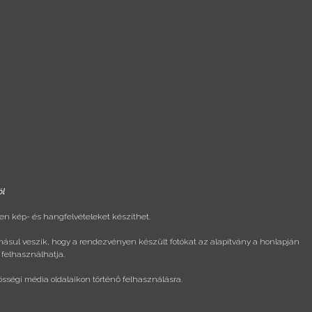
ól
n kép- és hangfelvételeket készíthet.
másul veszik, hogy a rendezvényen készült fotókat az alapítvány a honlapján
 felhasználhatja.
össégi média oldalaikon történő felhasználásra.