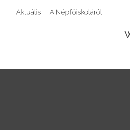
Aktuális
A Népfőiskoláról
Galéri
W