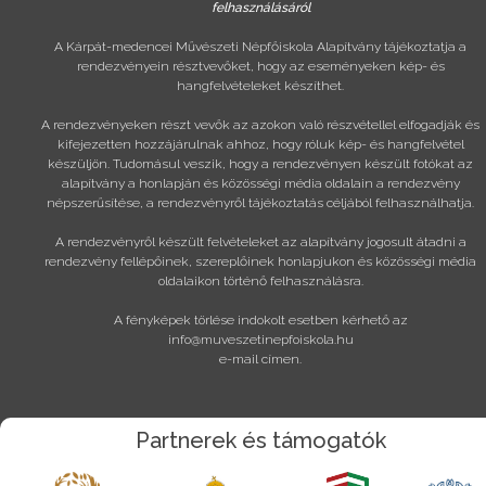
felhasználásáról
A Kárpát-medencei Művészeti Népfőiskola Alapítvány tájékoztatja a
rendezvényein résztvevőket, hogy az eseményeken kép- és
hangfelvételeket készíthet.
A rendezvényeken részt vevők az azokon való részvétellel elfogadják és
kifejezetten hozzájárulnak ahhoz, hogy róluk kép- és hangfelvétel
készüljön. Tudomásul veszik, hogy a rendezvényen készült fotókat az
alapítvány a honlapján és közösségi média oldalain a rendezvény
népszerűsítése, a rendezvényről tájékoztatás céljából felhasználhatja.
A rendezvényről készült felvételeket az alapítvány jogosult átadni a
rendezvény fellépőinek, szereplőinek honlapjukon és közösségi média
oldalaikon történő felhasználásra.
A fényképek törlése indokolt esetben kérhető az
info@muveszetinepfoiskola.hu
e-mail címen.
Partnerek és támogatók