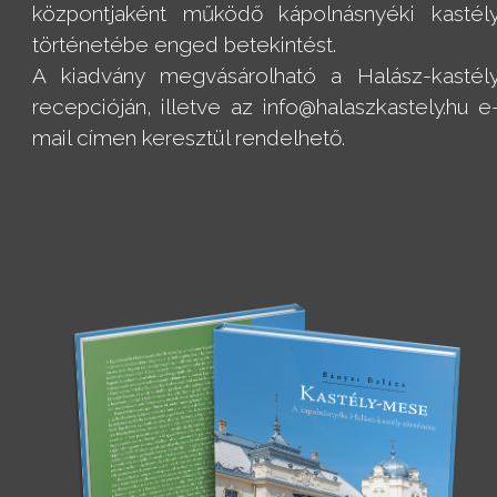
központjaként működő kápolnásnyéki kastél
történetébe enged betekintést.
A kiadvány megvásárolható a Halász-kastél
recepcióján, illetve az info@halaszkastely.hu e
mail címen keresztül rendelhető.