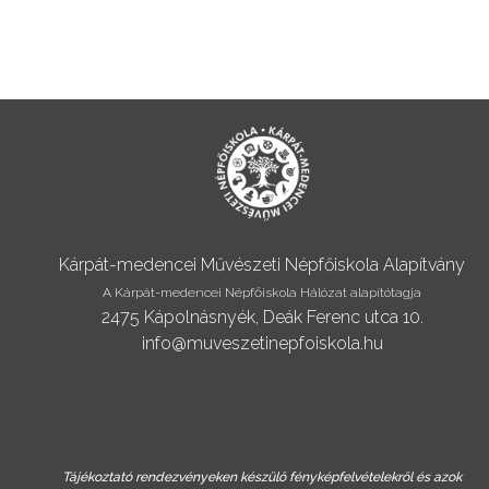
Kárpát-medencei Művészeti Népfőiskola Alapítvány
A Kárpát-medencei Népfőiskola Hálózat alapítótagja
2475 Kápolnásnyék, Deák Ferenc utca 10.
info@muveszetinepfoiskola.hu
Tájékoztató rendezvényeken készülő fényképfelvételekről és azok