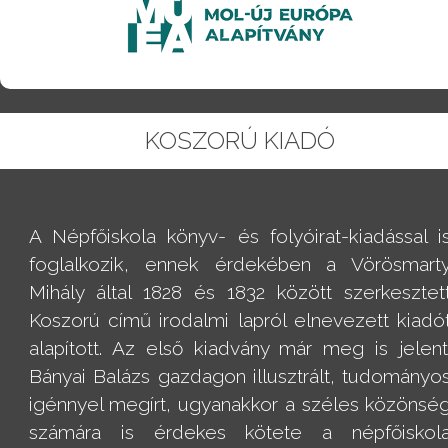
KOSZORÚ KIADÓ
A Népfőiskola könyv- és folyóirat-kiadással i
foglalkozik, ennek érdekében a Vörösmart
Mihály által 1828 és 1832 között szerkesztet
Koszorú című irodalmi lapról elnevezett kiadó
alapított. Az első kiadvány már meg is jelent
Bányai Balázs gazdagon illusztrált, tudományo
igénnyel megírt, ugyanakkor a széles közönsé
számára is érdekes kötete a népfőiskol