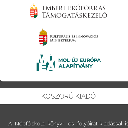
KOSZORÚ KIADÓ
A Népfőiskola könyv- és folyóirat-kiadással i