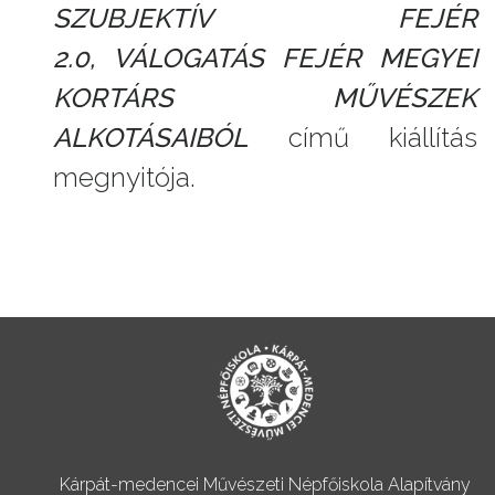
SZUBJEKTÍV FEJÉR
2.0,
VÁLOGATÁS FEJÉR MEGYEI
KORTÁRS MŰVÉSZEK
ALKOTÁSAIBÓL
című kiállítás
megnyitója.
Kárpát-medencei Művészeti Népfőiskola Alapítvány