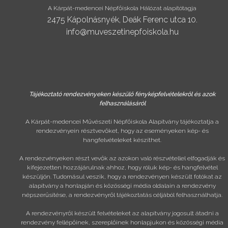
A Kárpát-medencei Népfőiskola Hálózat alapítótagja
2475 Kápolnásnyék, Deák Ferenc utca 10.
info@muveszetinepfoiskola.hu
Tájékoztató rendezvényeken készülő fényképfelvételekről és azok
felhasználásáról
A Kárpát-medencei Művészeti Népfőiskola Alapítvány tájékoztatja a
rendezvényein résztvevőket, hogy az eseményeken kép- és
hangfelvételeket készíthet.
A rendezvényeken részt vevők az azokon való részvétellel elfogadják és
kifejezetten hozzájárulnak ahhoz, hogy róluk kép- és hangfelvétel
készüljön. Tudomásul veszik, hogy a rendezvényen készült fotókat az
alapítvány a honlapján és közösségi média oldalain a rendezvény
népszerűsítése, a rendezvényről tájékoztatás céljából felhasználhatja.
A rendezvényről készült felvételeket az alapítvány jogosult átadni a
rendezvény fellépőinek, szereplőinek honlapjukon és közösségi média