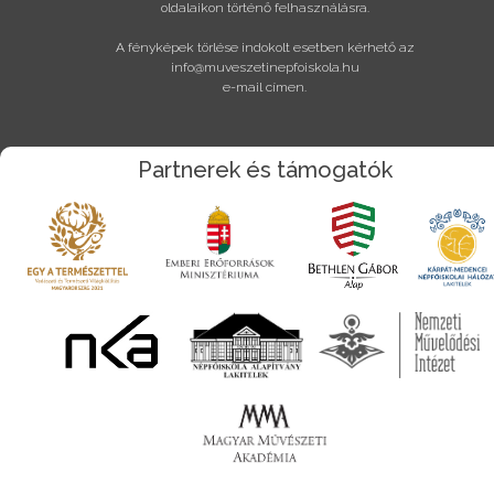
oldalaikon történő felhasználásra.
A fényképek törlése indokolt esetben kérhető az
info@muveszetinepfoiskola.hu
e-mail címen.
Partnerek és támogatók