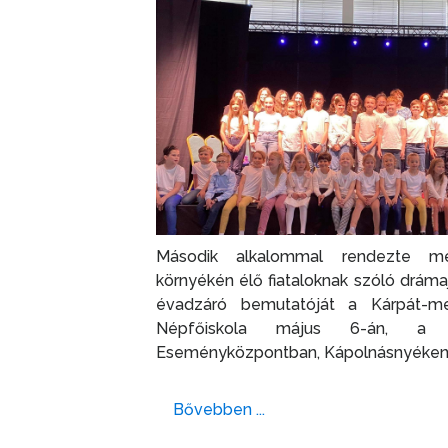
Második alkalommal rendezte m
környékén élő fiataloknak szóló dráma
évadzáró bemutatóját a Kárpát-m
Népfőiskola május 6-án, a
Eseményközpontban, Kápolnásnyéken
Bővebben ...