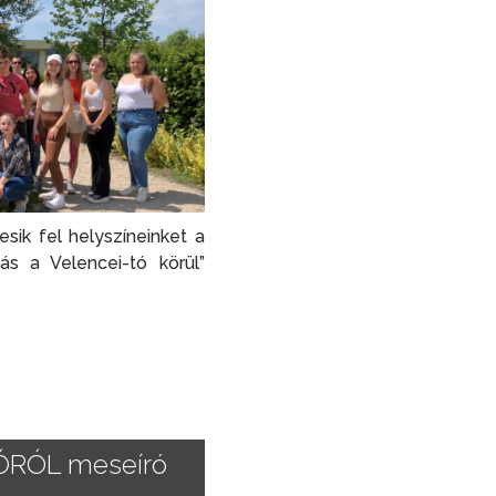
sik fel helyszíneinket a
ás a Velencei-tó körül”
ÓRÓL meseíró