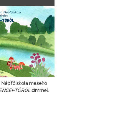
 Népfőiskola meseíró
LENCEI-TÓRÓL
címmel.