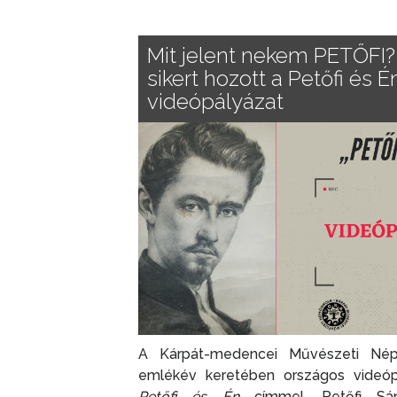
Mit jelent nekem PETŐFI?
sikert hozott a Petőfi és É
videópályázat
A Kárpát-medencei Művészeti Népf
emlékév keretében országos videópá
Petőfi és Én
címmel, Petőfi Sán