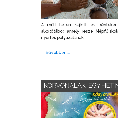
A múlt héten zajlott, és pénteke
alkotótábor, amely része Népfőiskol
nyertes pályázatának.
Bővebben ...
KÖRVONALAK: EGY HÉT 