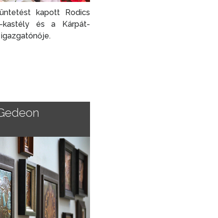
üntetést kapott Rodics
z-kastély és a Kárpát-
igazgatónője.
z Gedeon