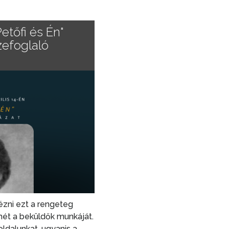
etőfi és Én"
zefoglaló
zni ezt a rengeteg
mét a beküldők munkáját.
ldalunkat, ugyanis a