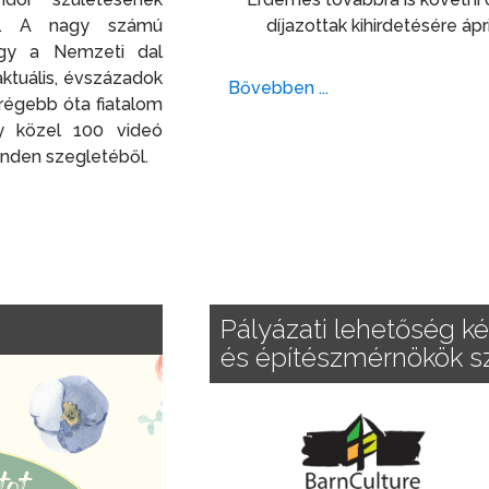
ból. A nagy számú
díjazottak kihirdetésére ápri
hogy a Nemzeti dal
ktuális, évszázadok
Bővebben ...
s régebb óta fiatalom
y közel 100 videó
inden szegletéből.
Pályázati lehetőség 
és építészmérnökök 