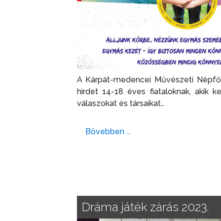
A Kárpát-medencei Művészeti Népfőis
hirdet 14-18 éves fiataloknak, akik k
válaszokat és társaikat…
Bővebben ...
Dráma játék zárás 2023.