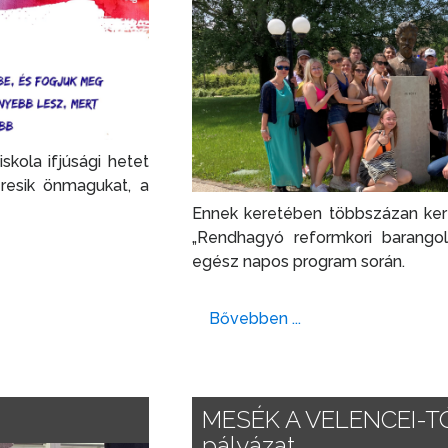
kola ifjúsági hetet
eresik önmagukat, a
Ennek keretében többszázan kere
„Rendhagyó reformkori barangol
egész napos program során.
Bővebben ...
MESÉK A VELENCEI-T
pályázat