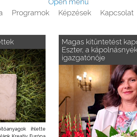
Open menu
a
Programok
Képzések
Kapcsolat
ttek
Magas kitüntetést kap
Eszter, a kápolnásnyék
igazgatónője
tőanyagok ihlette
lánk Kreatív Európa