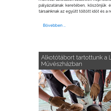
pályázatának keretében, köszönjük 
társainknak az együtt töltött időt és 
Bővebben ...
Alkotótábort tartottunk a 
Művészházban