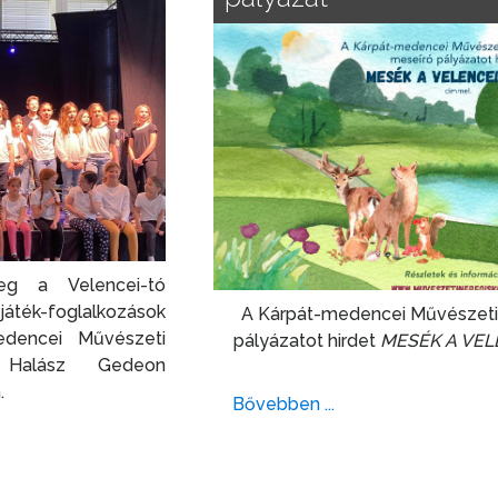
eg a Velencei-tó
játék-foglalkozások
A Kárpát-medencei Művészeti
edencei Művészeti
pályázatot hirdet
MESÉK A VE
 Halász Gedeon
.
Bővebben ...