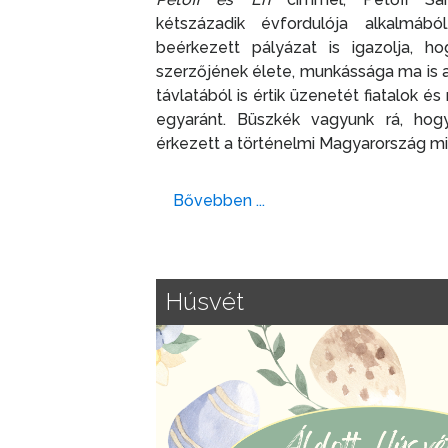
kétszázadik évfordulója alkalmá
beérkezett pályázat is igazolja, 
szerzőjének élete, munkássága ma is a
távlatából is értik üzenetét fiatalok é
egyaránt. Büszkék vagyunk rá, hog
érkezett a történelmi Magyarország m
Bővebben ...
Húsvét