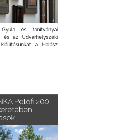
Gyula és tanítványai
 és az Udvarhelyszéki
kiállításunkat a Halász
 NKA Petőfi 200
keretében
tások