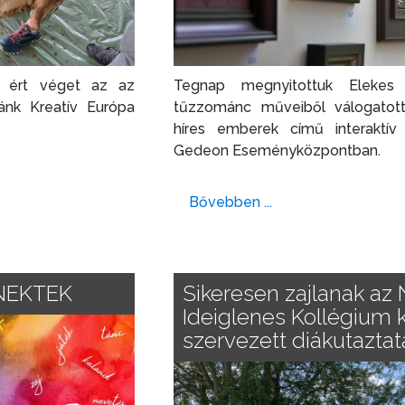
n ért véget az az
Tegnap megnyitottuk Elekes 
ánk Kreatív Európa
tűzzománc műveiből válogatott
híres emberek című interaktív 
Gedeon Eseményközpontban.
Bővebben ...
NEKTEK
Sikeresen zajlanak az
Ideiglenes Kollégium 
szervezett diákutazta