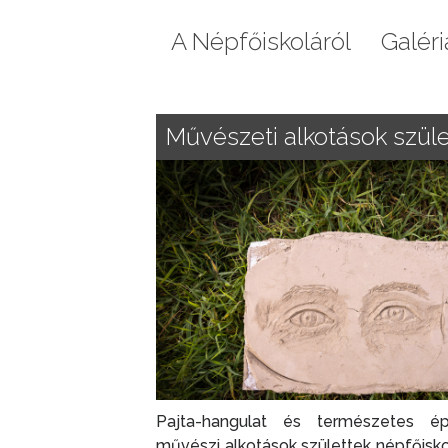
Aktuális
A Népfőiskoláról
Galéri
Művészeti alkotások szüle
Pajta-hangulat és természetes épí
művészi alkotások születtek népfőisko