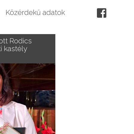
Közérdekű adatok
ott Rodics
i kastély