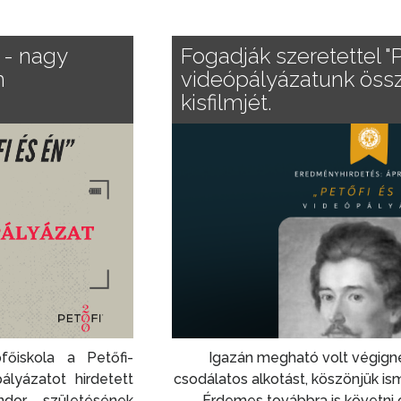
 - nagy
Fogadják szeretettel "P
n
videópályázatunk öss
kisfilmjét.
őiskola a Petőfi-
Igazán megható volt végigné
lyázatot hirdetett
csodálatos alkotást, köszönjük is
dor születésének
Érdemes továbbra is követni o