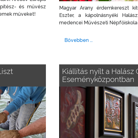
építész- és művész
Magyar Arany érdemkereszt kit
a remek műveket!
Eszter, a kápolnásnyéki Halás
medencei Művészeti Népfőiskola 
Bővebben ...
Liszt
Kiállítás nyílt a Halás
Eseményközpontban